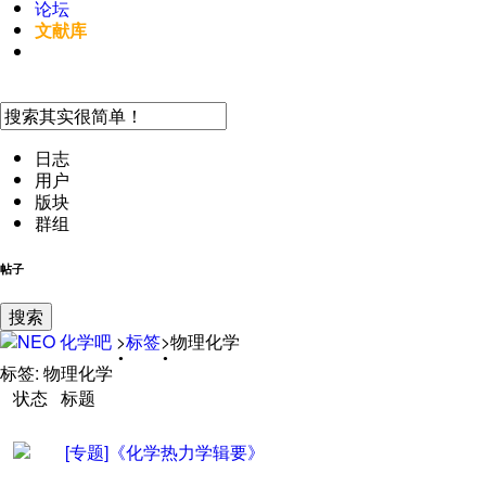
论坛
文献库
手机访问
日志
用户
版块
群组
帖子
搜索
NEO
化学吧
>
标签
>
物理化学
标签:
物理化学
状态
标题
[专题]
《
化学热力学辑要
》