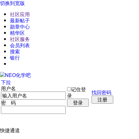
切换到宽版
社区应用
最新帖子
勋章中心
精华区
社区服务
会员列表
搜索
银行
下拉
用户名
记住登
找回密码
录
注册
密 码
登录
快捷通道