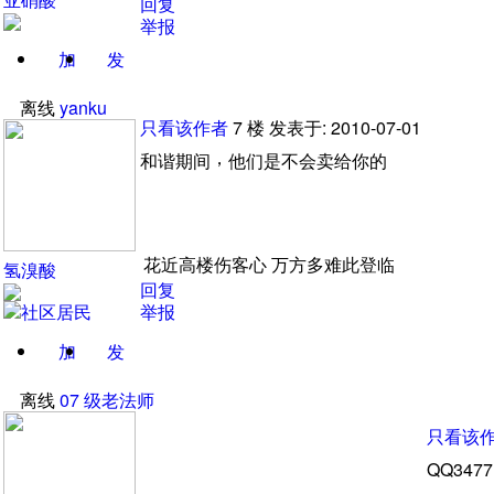
回复
举报
加
发
关注
消息
离线
yanku
只看该作者
7
楼
发表于: 2010-07-01
，
和谐期间
他们是不会卖给你的
花近高楼伤客心 万方多难此登临
氢溴酸
回复
举报
加
发
关注
消息
离线
07
级老法师
只看该
QQ3477