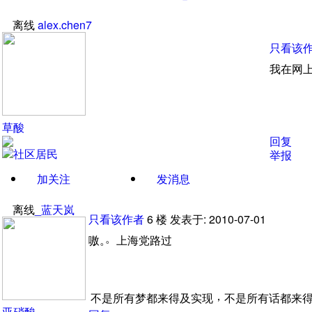
离线
alex.chen7
只看该
我在网上
草酸
回复
举报
加关注
发消息
离线
_蓝天岚
只看该作者
6
楼
发表于: 2010-07-01
。
嗷
。
上海党路过
，
不是所有梦都来得及实现
不是所有话都来
亚硝酸