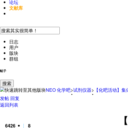
论坛
文献库
手机访问
日志
用户
版块
群组
帖子
搜索
NEO
化学吧
>
试剂仪器
>
【
化吧活动
】
集
发帖
回复
返回列表
【
6426
8