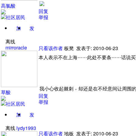
高氯酸
回复
举报
加
发
关注
消息
离线
mirroracle
只看该作者
板凳
发表于: 2010-06-23
本人表示不在上海
……
此处不要条
……
话说买
，
我小心收起棘刺
却还是在不经意间让周围
草酸
回复
举报
加
发
关注
消息
离线
lydy1993
只看该作者
地板
发表于: 2010-06-23