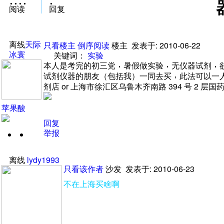
阅读
回复
离线
天际
只看楼主
倒序阅读
楼主
发表于: 2010-06-22
冰寰
关键词
：
实验
，
，
，
本人是考完的初三党
暑假做实验
无仪器试剂
，
试剂仪器的朋友
（
包括我
）
一同去买
此法可以一
剂店
or
上海市徐汇区乌鲁木齐南路
394
号
2
层国
苹果酸
回复
举报
加
发
关
消
离线
lydy1993
注
息
只看该作者
沙发
发表于: 2010-06-23
不在上海买啥啊