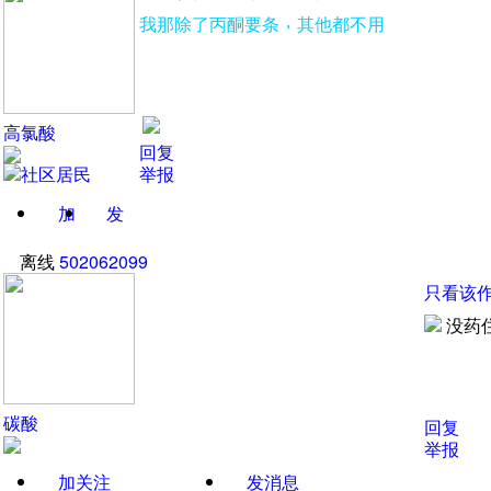
，
我那除了丙酮要条
其他都不用
高氯酸
回复
举报
加
发
关注
消息
离线
502062099
只看该
没药
碳酸
回复
举报
加关注
发消息