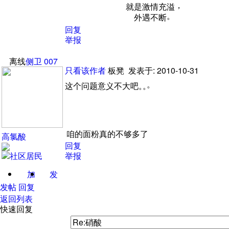
，
就是激情充溢
。
外遇不断
回复
举报
离线
侧卫
007
只看该作者
板凳
发表于: 2010-10-31
。
这个问题意义不大吧
。
。
咱的面粉真的不够多了
高氯酸
回复
举报
加
发
关注
消息
发帖
回复
返回列表
快速回复