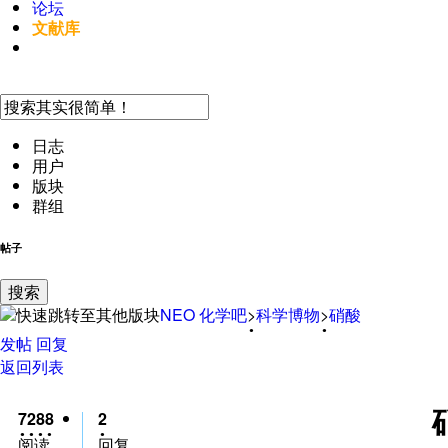
论坛
文献库
手机访问
日志
用户
版块
群组
帖子
搜索
NEO
化学吧
>
科学博物
>
硝酸
发帖
回复
返回列表
7288
2
阅读
回复