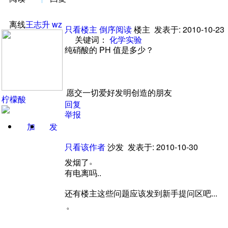
离线
王志升
wz
只看楼主
倒序阅读
楼主
发表于: 2010-10-23
关键词
：
化学
实验
纯硝酸的
PH
值是多少
？
愿交一切爱好发明创造的朋友
柠檬酸
回复
举报
加
发
关注
消息
只看该作者
沙发
发表于: 2010-10-30
。
发烟了
有电离吗..
还有楼主这些问题应该发到新手提问区吧...
。