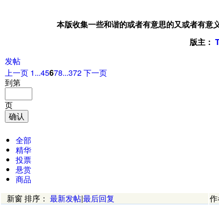
本版收集一些和谐的或者有意思的又或者有意义的
版主
：
发帖
上一页
1...
4
5
6
7
8
...372
下一页
到第
页
确认
全部
精华
投票
悬赏
商品
新窗
排序
：
最新发帖
|
最后回复
作