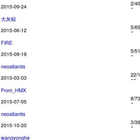
2
/4
2015-09-24
大灰鲸
5
/6
2015-06-12
FIRE
5
/5
2015-09-19
neoatlantis
22
/
2015-03-03
From_HMX
8
/7
2015-07-05
neoatlantis
3
/3
2015-10-20
wangyonghe