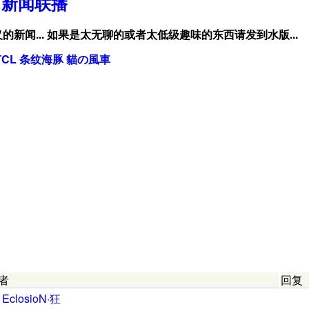
新闻联播
新闻...
如果是太无聊的或者太低级趣味的东西请发到水版...
TCL
条纹海豚
貓の風車
者
回复
EclosioN
·
狂