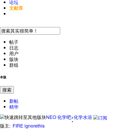
论坛
文献库
手机访问
帖子
日志
用户
版块
群组
本版
搜索
新帖
精华
NEO
化学吧
>
化学水浴
版主:
FIRE
ignorethis