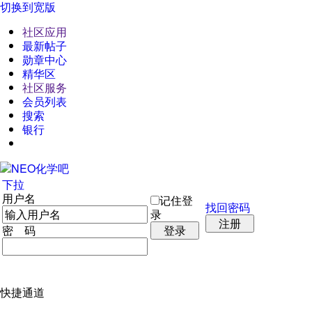
切换到宽版
社区应用
最新帖子
勋章中心
精华区
社区服务
会员列表
搜索
银行
下拉
用户名
记住登
找回密码
录
注册
密 码
登录
快捷通道