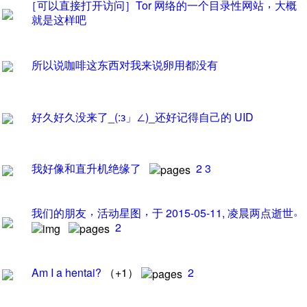
，
［
可以直接打开访问
］
Tor
网络的一个目录性网站
大概
就是这样吧
所以说咖啡这东西对我来说卵用都没有
好久好久没来了_(:з
」
∠)_还好记得自己的
UID
我好像和直升机绝缘了
2
3
，
，
。
我们的朋友
活动星图
于
2015-05-11,
凌晨两点逝世
2
Am I a hentai?
（
+1
）
2