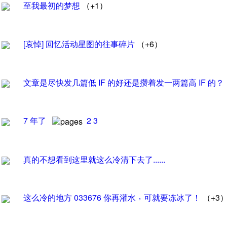
至我最初的梦想
（
+1
）
[哀悼]
回忆活动星图的往事碎片
（
+6
）
文章是尽快发几篇低
IF
的好还是攒着发一两篇高
IF
的
？
7
年了
2
3
真的不想看到这里就这么冷清下去了......
，
这么冷的地方
033676
你再灌水
可就要冻冰了
！
（
+3
）