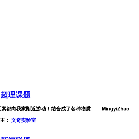
超理课题
元素都向我家附近游动
！
结合成了各种物质
——
MingyiZhao
主
：
文奇实验室