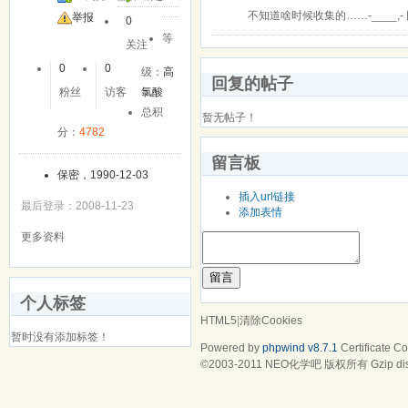
不知道啥时候收集的……-____,
友
举报
0
等
关注
0
0
级：
高
回复的帖子
粉丝
访客
氯酸
总积
暂无帖子！
分：
4782
留言板
保密，1990-12-03
插入url链接
最后登录：2008-11-23
添加表情
更多资料
留言
个人标签
HTML5
|
清除Cookies
暂时没有添加标签！
Powered by
phpwind v8.7.1
Certificate
Cop
©2003-2011
NEO化学吧
版权所有 Gzip di