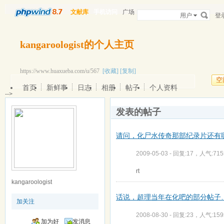
文献库
手机访问
广场
用户
登
kangaroologist的个人主页
https://www.huaxueba.com/u/567
[收藏]
[复制]
空
首页
新鲜事
日志
相册
帖子
个人资料
-->
发表的帖子
请问，化尸水传奇那部纪录片还有
2009-05-03 - 回复:17，人气:715
rt
kangaroologist
话说，超理当年在化吧的部分帖子
加关注
2008-08-30 - 回复:23，人气:159
加为好
发消息