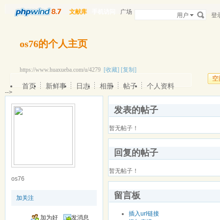
文献库
手机访问
广场
用户
登
os76的个人主页
https://www.huaxueba.com/u/4279
[收藏]
[复制]
空
首页
新鲜事
日志
相册
帖子
个人资料
-->
发表的帖子
暂无帖子！
回复的帖子
暂无帖子！
os76
留言板
加关注
插入url链接
加为好
发消息