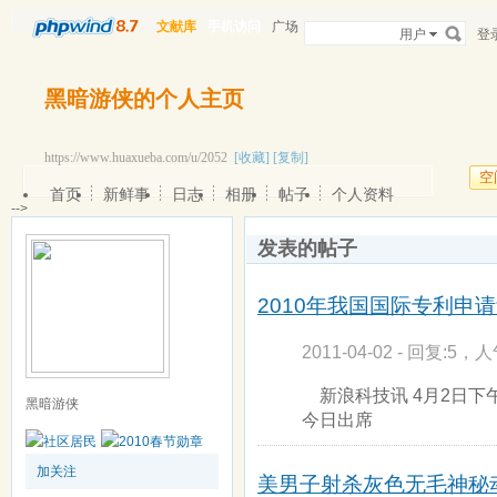
文献库
手机访问
广场
用户
登
黑暗游侠的个人主页
https://www.huaxueba.com/u/2052
[收藏]
[复制]
空
首页
新鲜事
日志
相册
帖子
个人资料
-->
发表的帖子
2010年我国国际专利申
2011-04-02 - 回复:5，人
新浪科技讯 4月2日下
黑暗游侠
今日出席
加关注
美男子射杀灰色无毛神秘动