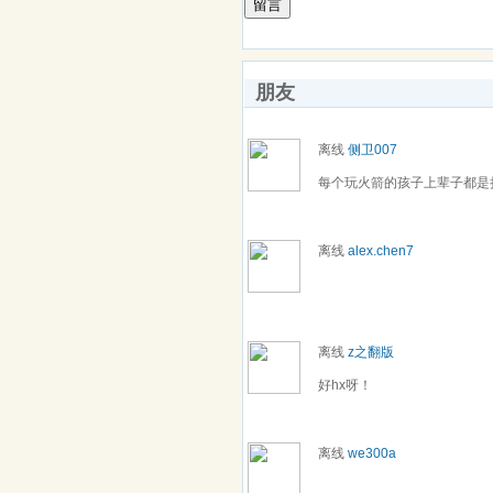
留言
朋友
离线
侧卫007
每个玩火箭的孩子上辈子都是
离线
alex.chen7
离线
z之翻版
好hx呀！
离线
we300a