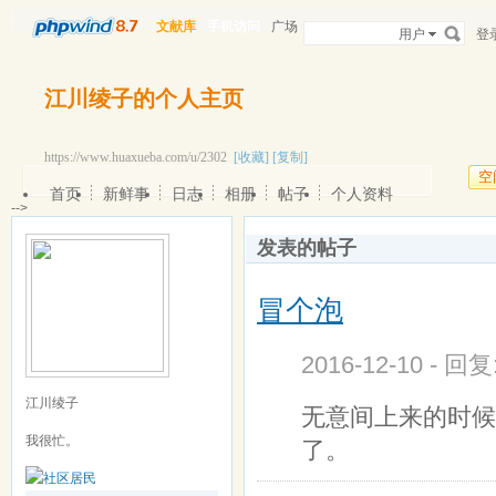
文献库
手机访问
广场
用户
登
江川绫子的个人主页
https://www.huaxueba.com/u/2302
[收藏]
[复制]
空
首页
新鲜事
日志
相册
帖子
个人资料
-->
发表的帖子
冒个泡
2016-12-10 - 回
江川绫子
无意间上来的时候
我很忙。
了。