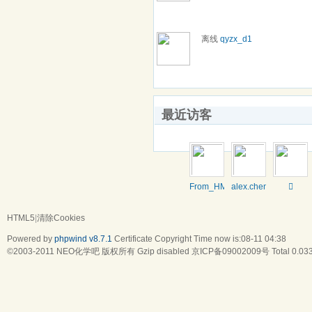
离线
qyzx_d1
最近访客
From_HMX
alex.chen7

HTML5
|
清除Cookies
Powered by
phpwind v8.7.1
Certificate
Copyright Time now is:08-11 04:38
©2003-2011
NEO化学吧
版权所有 Gzip disabled
京ICP备09002009号
Total 0.03