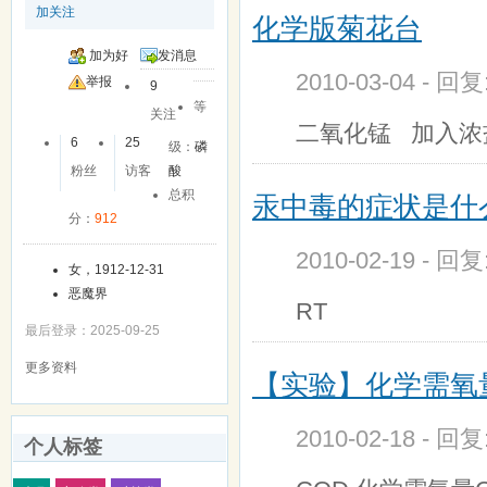
加关注
化学版菊花台
加为好
发消息
2010-03-04 - 回
友
举报
9
等
关注
二氧化锰 加入浓
6
25
级：
磷
粉丝
访客
酸
总积
汞中毒的症状是什
分：
912
2010-02-19 - 回
女，1912-12-31
恶魔界
RT
最后登录：2025-09-25
更多资料
【实验】化学需氧
2010-02-18 - 回
个人标签