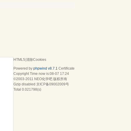
HTML5
|
清除Cookies
Powered by
phpwind v8.7.1
Certificate
Copyright Time now is:08-07 17:24
©2003-2011
NEO化学吧
版权所有
Gzip disabled
京ICP备09002009号
Total 0.021798(s)