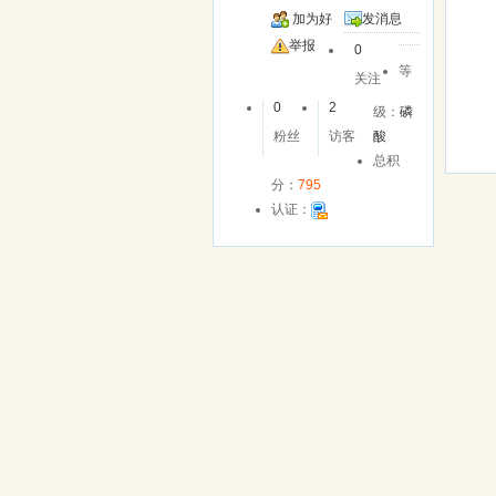
加为好
发消息
友
举报
0
等
关注
0
2
级：
磷
粉丝
访客
酸
总积
分：
795
认证：