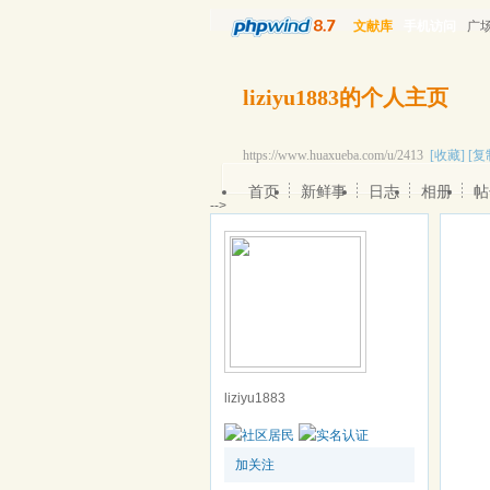
文献库
手机访问
广
liziyu1883的个人主页
https://www.huaxueba.com/u/2413
[收藏]
[复
首页
新鲜事
日志
相册
帖
-->
liziyu1883
加关注