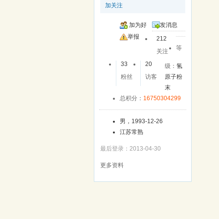
加关注
加为好
发消息
友
举报
212
等
关注
33
20
级：
氢
粉丝
访客
原子粉
末
总积分：
16750304299
男，1993-12-26
江苏常熟
最后登录：2013-04-30
更多资料