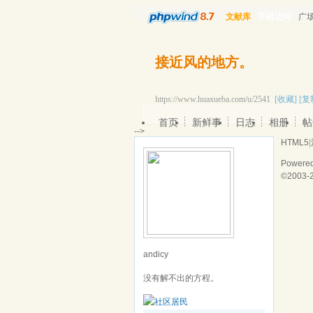
文献库
手机访问
广
接近风的地方。
https://www.huaxueba.com/u/2541
[收藏]
[复
首页
新鲜事
日志
相册
帖
-->
HTML5
|
Powere
©2003-
andicy
没有解不出的方程。