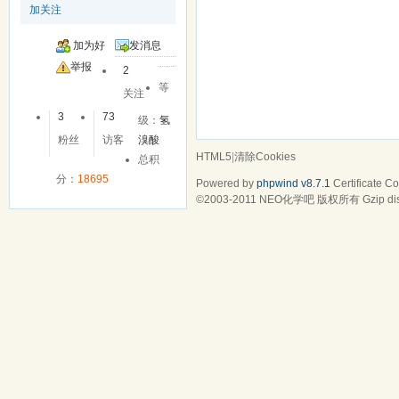
加关注
加为好
发消息
友
举报
2
等
关注
3
73
级：
氢
粉丝
访客
溴酸
HTML5
|
清除Cookies
总积
分：
18695
Powered by
phpwind v8.7.1
Certificate
Cop
©2003-2011
NEO化学吧
版权所有 Gzip di