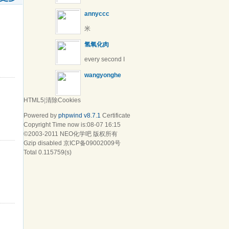
annyccc
米
氢氧化肉
every second I
waste is more than I
wangyonghe
can take
HTML5
|
清除Cookies
Powered by
phpwind v8.7.1
Certificate
Copyright Time now is:08-07 16:15
©2003-2011
NEO化学吧
版权所有
Gzip disabled
京ICP备09002009号
Total 0.115759(s)