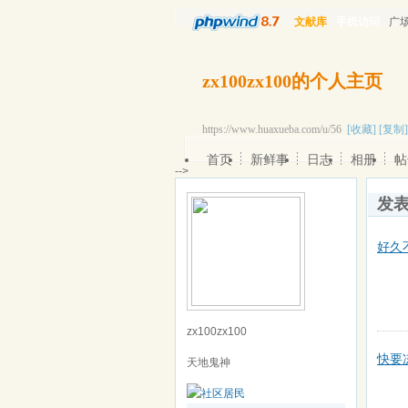
文献库
手机访问
广
zx100zx100的个人主页
https://www.huaxueba.com/u/56
[收藏]
[复制]
首页
新鲜事
日志
相册
帖
-->
发
好久
zx100zx100
快要
天地鬼神