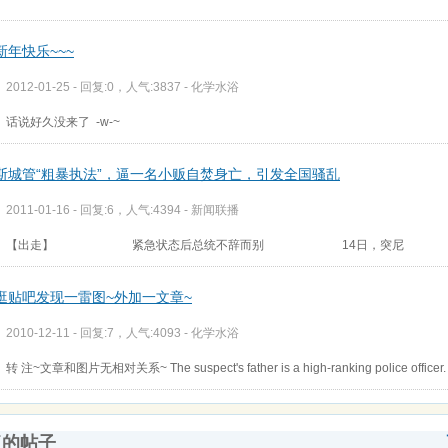
新年快乐~~~
2012-01-25 - 回复:0，人气:3837 -
化学水浴
话说好久没来了 -w-~
斯城管“粗暴执法”，逼一名小贩自焚身亡，引发全国骚乱
2011-01-16 - 回复:6，人气:4394 -
新闻联播
【出走】 紧急状态后总统不辞而别 14日，突尼
逛贴吧发现一雷图~外加一文章~
2010-12-11 - 回复:7，人气:4093 -
化学水浴
转 注~文章和图片无相对关系~ The suspect's father is a high-ranking police officer.
复的帖子