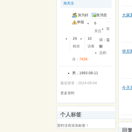
加关注
大家
加为好
发消息
友
举报
6
等
关注
24
10
级：
盐
粉丝
访客
酸
突尼
总积
分：
7426
男，1993-08-11
最后登录：2024-09-04
今天
更多资料
个人标签
暂时没有添加标签！
回