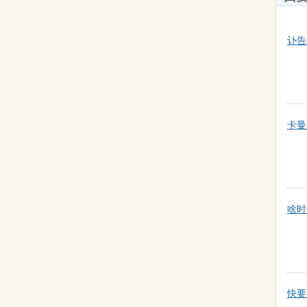
讣告
卡曼
啥时
快要