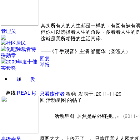
，
其实所有人的人生都是一样的
有圆有缺有
管理员
，
但你可以选择看人生的角度
多看看人生的
。
这就是我所领悟的生活真谛
——
《
千手观音
》
主演 邰丽华
（
聋哑人
）
回复
举报
加
发
关注
消息
离线
REAL
彬
只看该作者
板凳
发表于: 2011-11-29
回 活动星图 的帖子
。
活动星图
:
居然是站外链接
。
。
(2011-1
，
。
原图太大
上传不了
。
。
只能用我人人网的相
高级会员