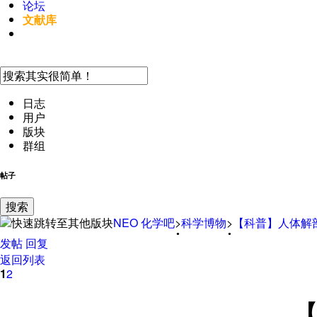
论坛
文献库
手机访问
日志
用户
版块
群组
帖子
搜索
NEO
化学吧
>
科学博物
>
【
科普
】
人体解
发帖
回复
返回列表
1
2
【