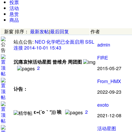
投票
活动
悬赏
商品
新窗
排序
：
最新发帖
|
最后回复
作者
站点公告:
NEO 化学吧已全面启用 SSL
admin
连接
2014-10-01 15:43
FIRE
沉痛哀悼活动星图 曾维舟 周团图
2
2015-05-27
From_HMX
讣告
：
2022-09-23
exoto
ε=(´ο｀*)))
唉
2
2021-12-08
活动星图