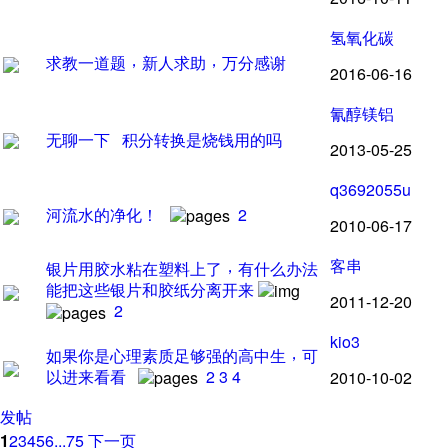
氢氧化碳
，
，
求教一道题
新人求助
万分感谢
2016-06-16
氰醇镁铝
无聊一下 积分转换是烧钱用的吗
2013-05-25
q3692055u
河流水的净化
！
2
2010-06-17
，
客串
银片用胶水粘在塑料上了
有什么办法
能把这些银片和胶纸分离开来
2011-12-20
2
kio3
，
如果你是心理素质足够强的高中生
可
以进来看看
2
3
4
2010-10-02
发帖
1
2
3
4
5
6
...75
下一页