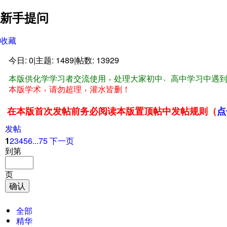
新手提问
收藏
今日:
0
|
主题:
1489
|
帖数:
13929
，
、
本版供化学学习者
交流使用
处理大家初中
高中学习中遇
，
，
本版学术
请勿超理
灌水皆删
！
在本版首次发帖前务必阅读本版置顶帖中发帖规则
（
点
发帖
1
2
3
4
5
6
...75
下一页
到第
页
确认
全部
精华