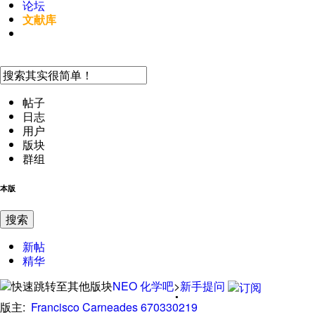
论坛
文献库
手机访问
帖子
日志
用户
版块
群组
本版
搜索
新帖
精华
NEO
化学吧
>
新手提问
版主:
Francisco
Carneades
670330219