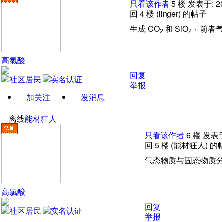
只看该作者
5
楼
发表于: 20
回 4
楼
(linger) 的帖子
，
生成
CO
和
SiO
前者
2
2
高氯酸
回复
举报
加关注
发消息
离线
能材狂人
只看该作者
6
楼
发表于:
回 5
楼
(能材狂人) 的
气态物质与固态物质
高氯酸
回复
举报