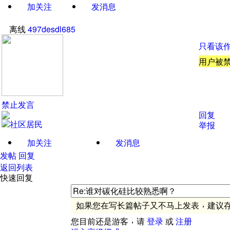
加关注
发消息
离线
497desdl685
只看该
用户被禁
禁止发言
回复
举报
加关注
发消息
发帖
回复
返回列表
快速回复
，
如果您在写长篇帖子又不马上发表
建议
，
您目前还是游客
请
登录
或
注册