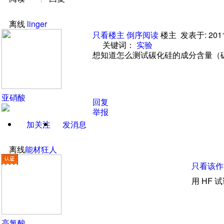
离线
linger
只看楼主
倒序阅读
楼主
发表于: 2011
关键词
：
实验
想知道怎么测试碳化硅的成分含量
（
亚硝酸
回复
举报
加关注
发消息
离线
能材狂人
只看该作
用
HF
试
高氯酸