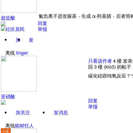
，
，
氰负离子进攻羰基
生成
α-羟基腈
后者简
超盐酸
回复
举报
加
发
关注
消息
离线
linger
只看该作者
4
楼
发表于
回 3
楼
(kio3) 的帖子
碳化硅跟纯氧反应
？
“
亚硝酸
回复
举报
加关注
发消息
离线
能材狂人