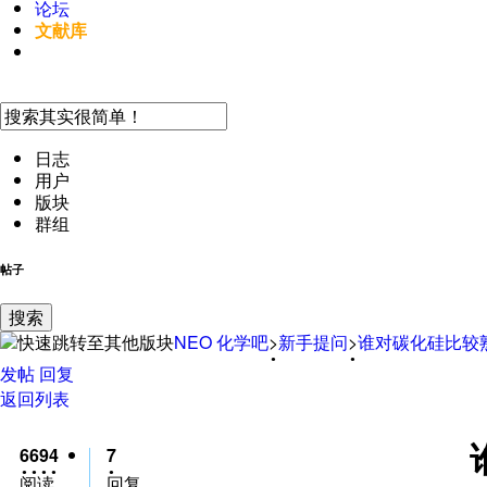
论坛
文献库
手机访问
日志
用户
版块
群组
帖子
搜索
NEO
化学吧
>
新手提问
>
谁对碳化硅比较
发帖
回复
返回列表
6694
7
阅读
回复