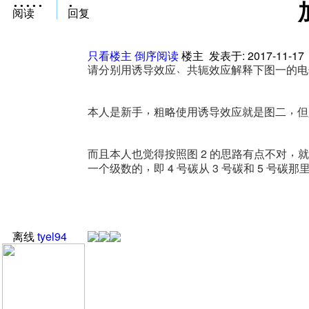
阅读
回复
只看楼主
倒序阅读
楼主
发表于: 2017-11-17
、
请分别用诱导效应
共轭效应解释下图一的电
，
，
本人是新手
粗略使用诱导效应就是图二
但
，
而且本人也觉得按照图
2
的思路有点不对
就
，
一个级数的
即
4
号碳从
3
号碳和
5
号碳那
离线
tyel94