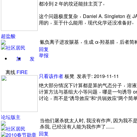
。
都冷到
2
年的坟还能挂主页了
，
这个问题极度复杂
Daniel A. Singleton
在
J
，
，
。
用的
至于什么能用
现代化学还没准备好
超盐酸
，
，
氰负离子进攻羰基
生成
α-羟基腈
后者简
回复
举报
加
发
关注
消息
离线
FIRE
只看该作者
板凳
发表于: 2019-11-11
，
绝大部分情况下计算都是算的气态分子
溶液
，
计算方法与基组大小等问题
哪是一句诱导
o
，
讨论
而不是
“
诱导效应
”
和
“
共轭效应
”
两个简
论坛版主
当他们屠杀犹太人时,
我没有作声,
因为我不是
杀我,
已经没有人能为我作声了.......
回复