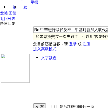
举报
加
发
关注
消息
发帖
回复
返回列表
快速回复
，
如果您提交过一次失败了
可以用
”
恢复数
，
您目前还是游客
请
登录
或
注册
进入高级模式
文字颜色
发 布
回复后跳转到最后一页