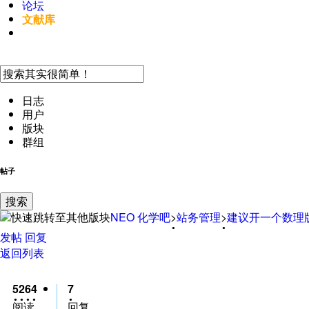
论坛
文献库
手机访问
日志
用户
版块
群组
帖子
搜索
NEO
化学吧
>
站务管理
>
建议开一个数理
发帖
回复
返回列表
5264
7
阅读
回复