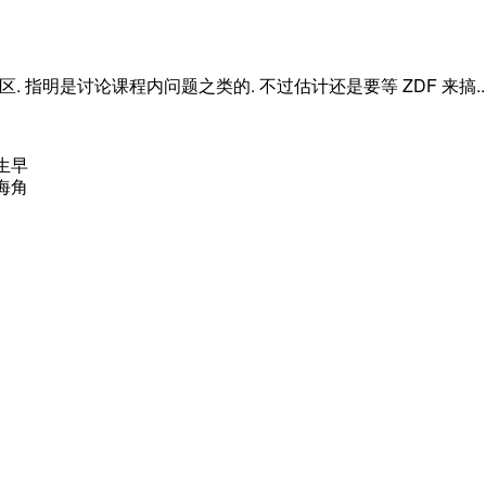
区.
指明是讨论课程内问题之类的.
不过估计还是要等
ZDF
来搞..
生早
海角