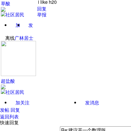
i like h20
草酸
回复
举报
加
发
关注
消息
离线
广林居士
超盐酸
加关注
发消息
发帖
回复
返回列表
快速回复