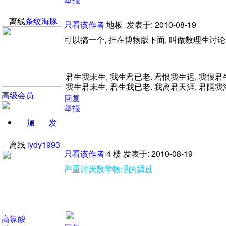
关注
消息
离线
条纹海豚
只看该作者
地板
发表于: 2010-08-19
可以搞一个,
挂在博物版下面,
叫做数理生讨论
君生我未生,
我生君已老.
君恨我生迟,
我恨君
我生君未生,
君生我已老.
我离君天涯,
君隔我
高级会员
回复
举报
加
发
关注
消息
离线
lydy1993
只看该作者
4
楼
发表于: 2010-08-19
严重讨厌数学物理的飘过
高氯酸