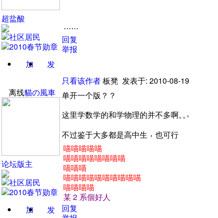
超盐酸
……
回复
举报
加
发
关注
消息
只看该作者
板凳
发表于: 2010-08-19
离线
貓の風車
单开一个版
？
？
。
这里学数学的和学物理的并不多啊
。
。
，
不过鉴于大多都是高中生
也可行
喵喵喵喵喵
喵喵喵喵喵喵喵喵
论坛版主
喵喵喵
喵喵喵喵喵喵喵喵喵喵
喵喵喵喵
某
2
系個好人
回复
加
发
举报