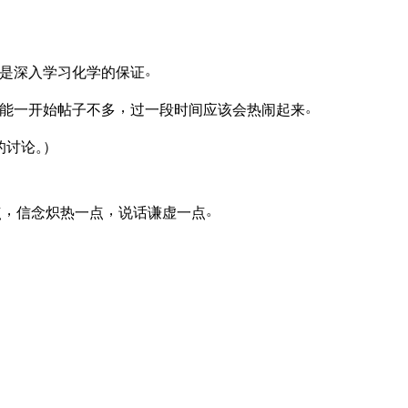
。
是深入学习化学的保证
，
。
能一开始帖子不多
过一段时间应该会热闹起来
的讨论
。
）
，
，
。
点
信念炽热一点
说话谦虚一点