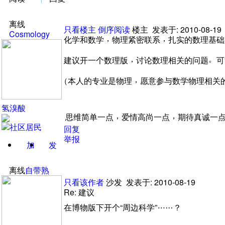
离线
只看楼主
倒序阅读
楼主
发表于: 2010-08-19
Cosmology
，
，
化学和数学
物理紧密联系
扎实的数理基础
，
。
建议开一个数理版
讨论数理相关的问题
可
，
（
本人的专业是物理
愿意参与数学物理相关
氢溴酸
，
，
思维简单一点
爱情高尚一点
期待真诚一
回复
举报
加
发
关注
消息
离线
自带熟
只看该作者
沙发
发表于: 2010-08-19
Re:
建议
在博物版下开个
“
周边科学
”
……
？