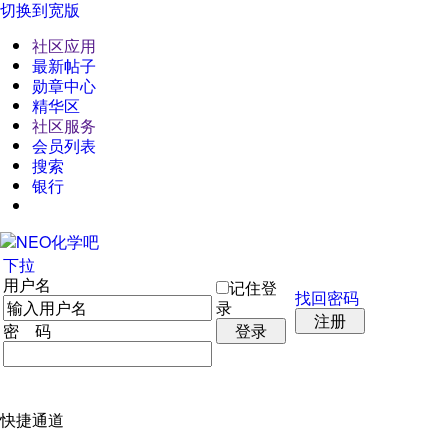
切换到宽版
社区应用
最新帖子
勋章中心
精华区
社区服务
会员列表
搜索
银行
下拉
用户名
记住登
找回密码
录
注册
密 码
登录
快捷通道