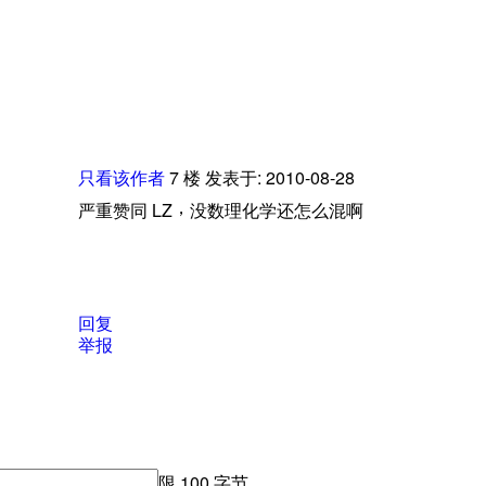
只看该作者
7
楼
发表于: 2010-08-28
，
严重赞同
LZ
没数理化学还怎么混啊
回复
举报
限
100 字节